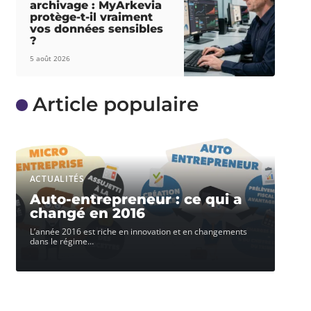
archivage : MyArkevia
protège-t-il vraiment
vos données sensibles
?
5 août 2026
Article populaire
ACTUALITÉS
Auto-entrepreneur : ce qui a
changé en 2016
L’année 2016 est riche en innovation et en changements
dans le régime
…