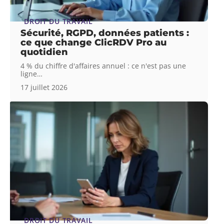
DROIT DU TRAVAIL
Sécurité, RGPD, données patients :
ce que change ClicRDV Pro au
quotidien
4 % du chiffre d'affaires annuel : ce n'est pas une
ligne
…
17 juillet 2026
DROIT DU TRAVAIL