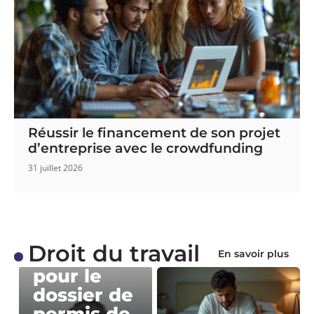
Réussir le financement de son projet
d’entreprise avec le crowdfunding
31 juillet 2026
DROIT DU TRAVAIL
Droit du travail
Photo
En savoir plus
pour le
dossier de
permis de