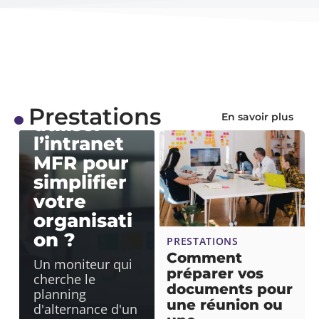
PRESTATIONS
Comment
Prestations
En savoir plus
utiliser
l’intranet
MFR pour
simplifier
votre
organisati
on ?
PRESTATIONS
Comment
Un moniteur qui
préparer vos
cherche le
documents pour
planning
une réunion ou
d'alternance d'un