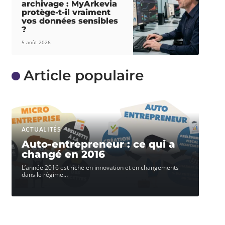
archivage : MyArkevia
protège-t-il vraiment
vos données sensibles
?
5 août 2026
Article populaire
ACTUALITÉS
Auto-entrepreneur : ce qui a
changé en 2016
L’année 2016 est riche en innovation et en changements
dans le régime
…