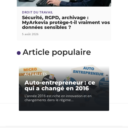
DROIT DU TRAVAIL
Sécurité, RGPD, archivage :
MyArkevia protège-t-il vraiment vos
données sensibles ?
5 août 2026
Article populaire
ACTUALITÉS
Auto-entrepreneur : ce
qui a changé en 2016
L’année 2016 est riche en innovation et en
changements dans le régime
…