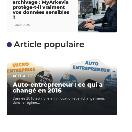
archivage : MyArkevia
protège-t-il vraiment
vos données sensibles
?
5 août 2026
Article populaire
ACTUALITÉS
Auto-entrepreneur : ce qui a
changé en 2016
L’année 2016 est riche en innovation et en changements
dans le régime
…