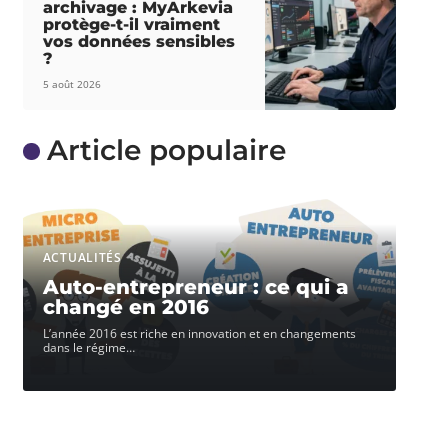
archivage : MyArkevia
protège-t-il vraiment
vos données sensibles
?
5 août 2026
Article populaire
ACTUALITÉS
Auto-entrepreneur : ce qui a
changé en 2016
L’année 2016 est riche en innovation et en changements
dans le régime
…