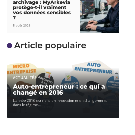
archivage : MyArkevia
protège-t-il vraiment
vos données sensibles
?
5 août 2026
Article populaire
ACTUALITÉS
Auto-entrepreneur : ce qui a
changé en 2016
L’année 2016 est riche en innovation et en changements
dans le régime
…