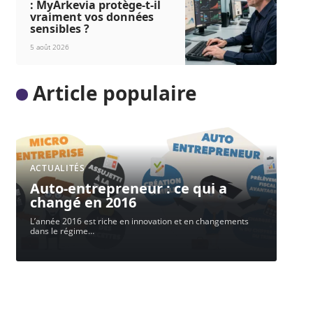
: MyArkevia protège-t-il
vraiment vos données
sensibles ?
5 août 2026
Article populaire
ACTUALITÉS
Auto-entrepreneur : ce qui a
changé en 2016
L’année 2016 est riche en innovation et en changements
dans le régime
…