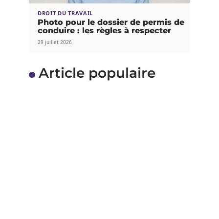
DROIT DU TRAVAIL
Photo pour le dossier de permis de
conduire : les règles à respecter
29 juillet 2026
Article populaire
ACTUALITÉS
Auto-entrepreneur : ce
qui a changé en 2016
L’année 2016 est riche en innovation et en
changements dans le régime
…
Contact
Mentions Légales
Sitemap