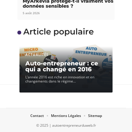
MyArkevia protège-t-il vraiment vos
données sensibles ?
5 août 2026
Article populaire
ACTUALITÉS
Auto-entrepreneur : ce
qui a changé en 2016
L’année 2016 est riche en innovation et en
changements dans le régime
…
Contact
Mentions Légales
Sitemap
© 2025 | autoentrepreneurduweb.fr