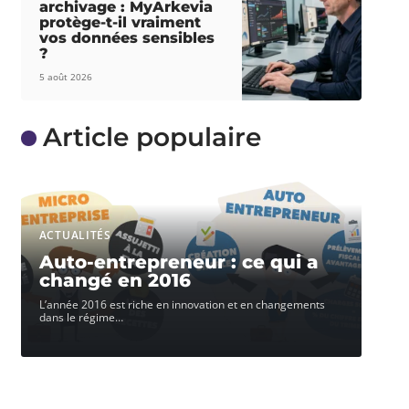
archivage : MyArkevia
protège-t-il vraiment
vos données sensibles
?
5 août 2026
Article populaire
ACTUALITÉS
Auto-entrepreneur : ce qui a
changé en 2016
L’année 2016 est riche en innovation et en changements
dans le régime
…