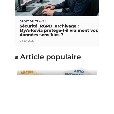
DROIT DU TRAVAIL
Sécurité, RGPD, archivage :
MyArkevia protège-t-il vraiment vos
données sensibles ?
5 août 2026
Article populaire
ACTUALITÉS
Auto-entrepreneur : ce
qui a changé en 2016
L’année 2016 est riche en innovation et en
changements dans le régime
…