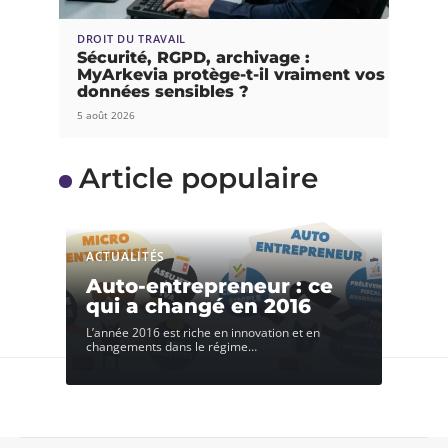
DROIT DU TRAVAIL
Sécurité, RGPD, archivage :
MyArkevia protège-t-il vraiment vos
données sensibles ?
5 août 2026
Article populaire
ACTUALITÉS
Auto-entrepreneur : ce
qui a changé en 2016
L’année 2016 est riche en innovation et en
changements dans le régime
…