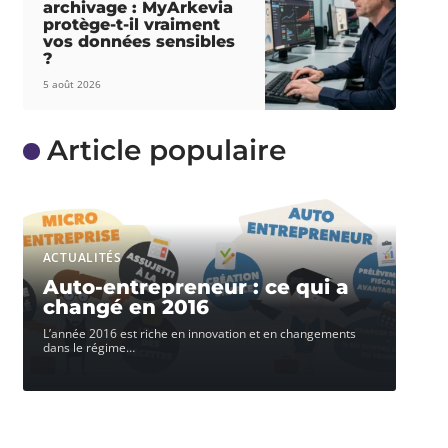
archivage : MyArkevia
protège-t-il vraiment
vos données sensibles
?
5 août 2026
Article populaire
ACTUALITÉS
Auto-entrepreneur : ce qui a
changé en 2016
L’année 2016 est riche en innovation et en changements
dans le régime
…