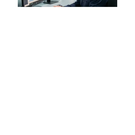
DROIT DU TRAVAIL
Sécurité, RGPD, archivage :
MyArkevia protège-t-il vraiment vos
données sensibles ?
5 août 2026
Article populaire
ACTUALITÉS
Auto-entrepreneur : ce
qui a changé en 2016
L’année 2016 est riche en innovation et en
changements dans le régime
…