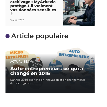
archivage : MyArkevia
protège-t-il vraiment
vos données sensibles
?
5 août 2026
Article populaire
ACTUALITÉS
Auto-entrepreneur : ce qui a
changé en 2016
L’année 2016 est riche en innovation et en changements
dans le régime
…