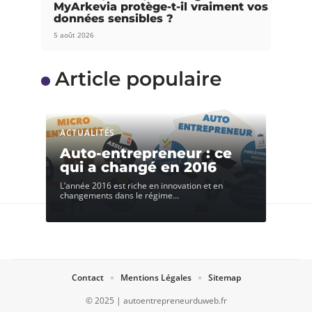
MyArkevia protège-t-il vraiment vos
données sensibles ?
5 août 2026
Article populaire
ACTUALITÉS
Auto-entrepreneur : ce
qui a changé en 2016
L’année 2016 est riche en innovation et en
changements dans le régime
…
Contact
Mentions Légales
Sitemap
© 2025 | autoentrepreneurduweb.fr